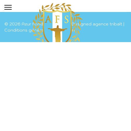
Azur Football
Scouting
© 2026 Azur Football Scouting. Designed agence tribalt |
Conditions générales d'utilisation
Espace Joueurs
INSCRIVEZ-
VOUS